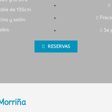
oble de 135cm
Preci
ina y salón
ados.
Se 
RESERVAS
Morriña