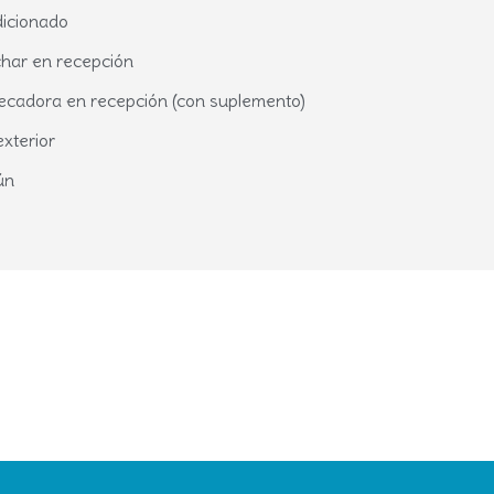
dicionado
char en recepción
secadora en recepción (con suplemento)
exterior
ún