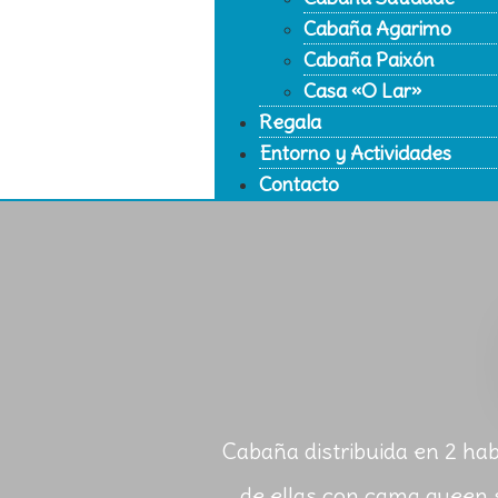
Cabaña Agarimo
Cabaña Paixón
Casa «O Lar»
Regala
Entorno y Actividades
Contacto
Cabaña distribuida en 2 hab
de ellas con cama queen s