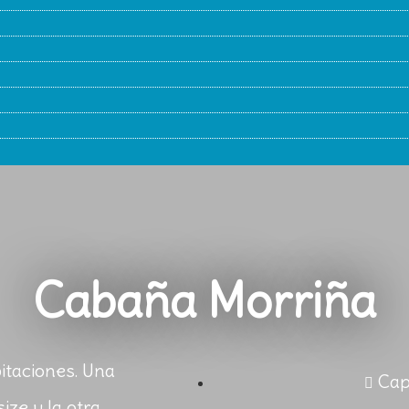
Cabaña Morriña
itaciones. Una
Cap
ize y la otra