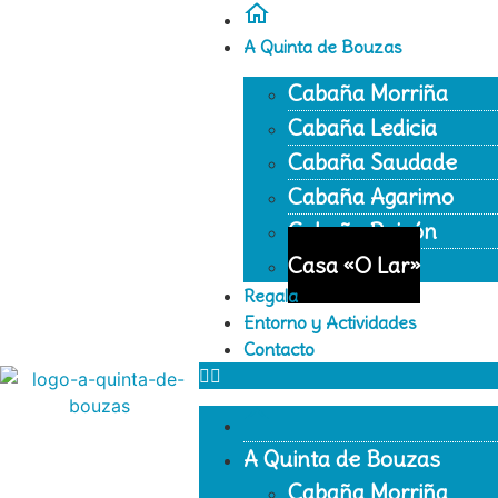
A Quinta de Bouzas
Cabaña Morriña
Cabaña Ledicia
Cabaña Saudade
Cabaña Agarimo
Cabaña Paixón
Casa «O Lar»
Regala
Entorno y Actividades
Contacto
A Quinta de Bouzas
Cabaña Morriña