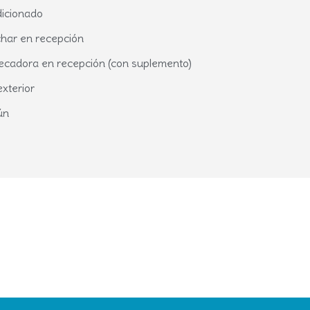
dicionado
char en recepción
secadora en recepción (con suplemento)
exterior
ún