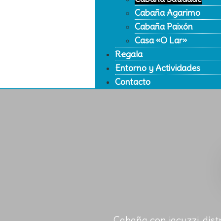
Cabaña Agarimo
Cabaña Paixón
Casa «O Lar»
Regala
Entorno y Actividades
Contacto
Cabaña con jacuzzi, dist