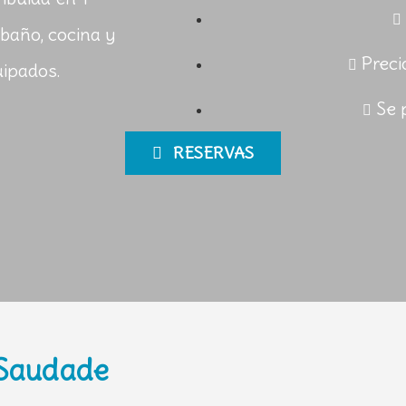
baño, cocina y
Preci
uipados.
Se 
RESERVAS
 Saudade